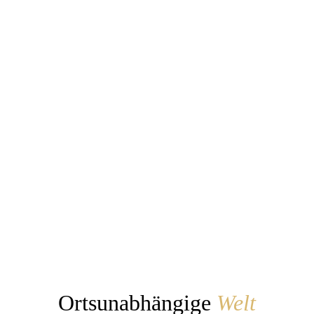
Unity,
Technology
&
Freedom.”
Ortsunabhängige
Welt