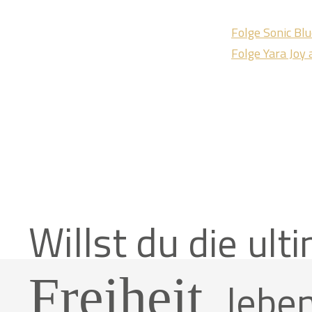
Folge Sonic Bl
Folge Yara Joy
Willst du
die
ult
Freiheit
lebe