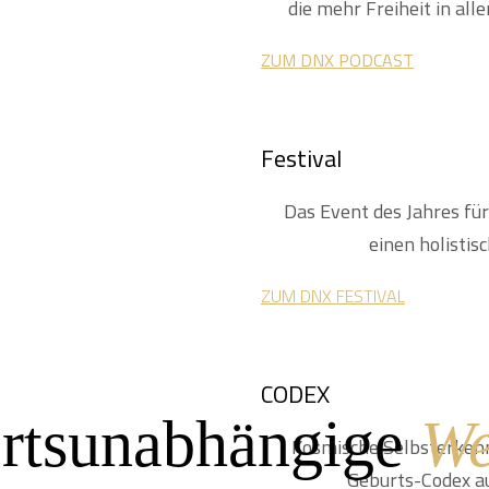
die mehr Freiheit in al
ius:
ZUM DNX PODCAST
logy
Festival
Das Event des Jahres fü
einen holistisc
.”
ZUM DNX FESTIVAL
CODEX
rtsunabhängige
We
Kosmische Selbsterkenn
Geburts-Codex a