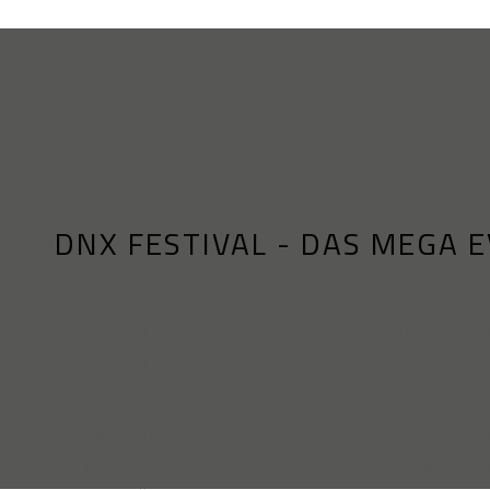
DNX FESTIVAL - DAS MEGA 
Willst du ortsunabhängig arbeiten und leben? Will
Willst du deinem Business und deinem Leben ei
Die Welt braucht Innovation in allen Lebensberei
Jahrzehnt einiges, wenn du wirklich erfolgreich s