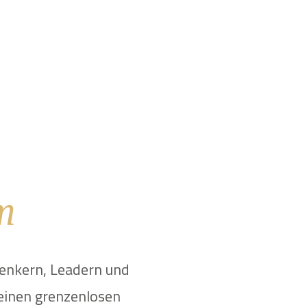
m
enkern, Leadern und
 einen grenzenlosen