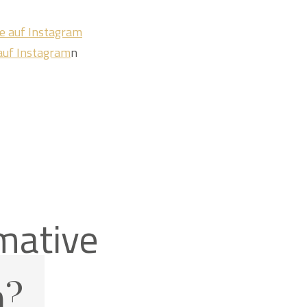
ue auf Instagram
 auf Instagram
n
imative
n
?